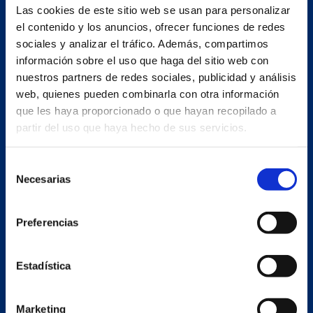
Las cookies de este sitio web se usan para personalizar
el contenido y los anuncios, ofrecer funciones de redes
sociales y analizar el tráfico. Además, compartimos
Abril
información sobre el uso que haga del sitio web con
nuestros partners de redes sociales, publicidad y análisis
Lun
Mar
Mié
Jue
Vie
Sab
web, quienes pueden combinarla con otra información
Dom
que les haya proporcionado o que hayan recopilado a
partir del uso que haya hecho de sus servicios.
1
2
3
4
5
6
7
8
9
10
Selección
11
12
13
14
15
16
Necesarias
de
consentimiento
17
18
19
20
21
22
23
24
25
26
27
28
Preferencias
29
30
Estadística
Mayo
Marketing