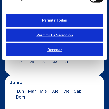
Lun
Mar
Mié
Jue
Vie
Sab
Dom
Permitir Todas
1
2
3
4
5
6
7
8
Permitir La Selección
9
10
11
12
13
14
15
16
17
18
19
20
Denegar
21
22
23
24
25
26
27
28
29
30
31
Junio
Lun
Mar
Mié
Jue
Vie
Sab
Dom