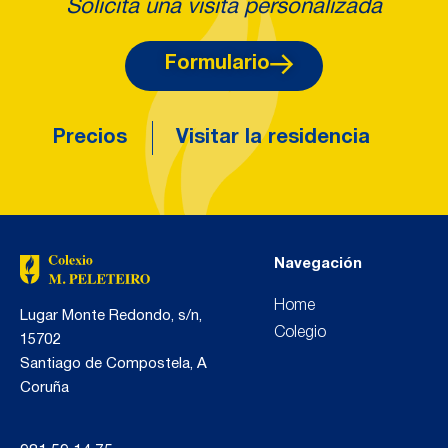
Solicita una visita personalizada
Formulario
Precios
Visitar la residencia
Navegación
Home
Lugar Monte Redondo, s/n,
Colegio
15702
Santiago de Compostela, A
Coruña