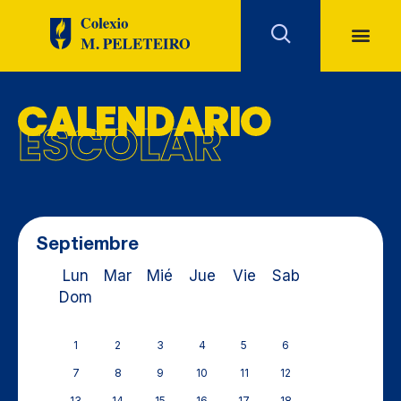
CALENDARIO
ESCOLAR
Septiembre
Lun
Mar
Mié
Jue
Vie
Sab
Dom
1
2
3
4
5
6
7
8
9
10
11
12
13
14
15
16
17
18