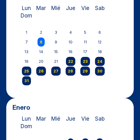
Lun
Mar
Mié
Jue
Vie
Sab
Dom
1
2
3
4
5
6
7
8
9
10
11
12
13
14
15
16
17
18
19
20
21
22
23
24
25
26
27
28
29
30
31
Enero
Lun
Mar
Mié
Jue
Vie
Sab
Dom