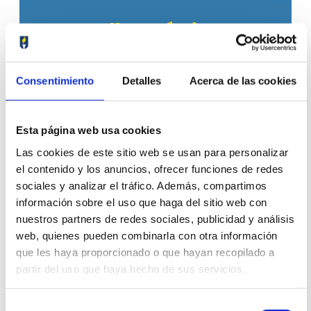
Desarrollo Artístico
En el centro Dolores Ramos
potenciamos el desarrollo artístico de
Consentimiento
Detalles
Acerca de las cookies
los niños/as a través de la música, el
arte y la plástica, logrando así
aumentar las habilidades sociales y
Esta página web usa cookies
personales de cada niño/a.
Las cookies de este sitio web se usan para personalizar
el contenido y los anuncios, ofrecer funciones de redes
sociales y analizar el tráfico. Además, compartimos
información sobre el uso que haga del sitio web con
nuestros partners de redes sociales, publicidad y análisis
web, quienes pueden combinarla con otra información
que les haya proporcionado o que hayan recopilado a
partir del uso que haya hecho de sus servicios.
Psicomotricidad fina y
Selección