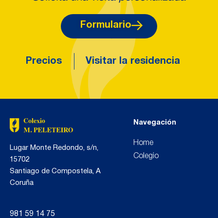
Formulario
Precios
Visitar la residencia
Navegación
Home
Lugar Monte Redondo, s/n,
Colegio
15702
Santiago de Compostela, A
Coruña
981 59 14 75