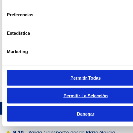
consentimiento
Preferencias
Estadística
Marketing
INFORMACIÓN
Permitir Todas
DE INTERÉS
Permitir La Selección
HORARIO TIPO DE UNA JORNADA
Denegar
9.30
Salida transporte desde Plaza Galicia