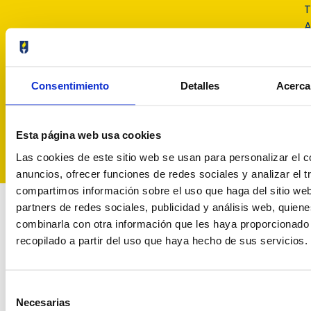
A
A
G
R
Consentimiento
Detalles
Acerca
o
F
R
Esta página web usa cookies
Las cookies de este sitio web se usan para personalizar el c
anuncios, ofrecer funciones de redes sociales y analizar el t
compartimos información sobre el uso que haga del sitio we
partners de redes sociales, publicidad y análisis web, quien
combinarla con otra información que les haya proporcionado
recopilado a partir del uso que haya hecho de sus servicios.
Selección
Necesarias
de