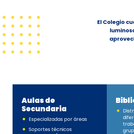
El Colegio c
luminoso
aprovec
Aulas de
Bibl
Secundaria
Dist
dife
Especializadas por áreas
traba
Soportes técnicos
grup