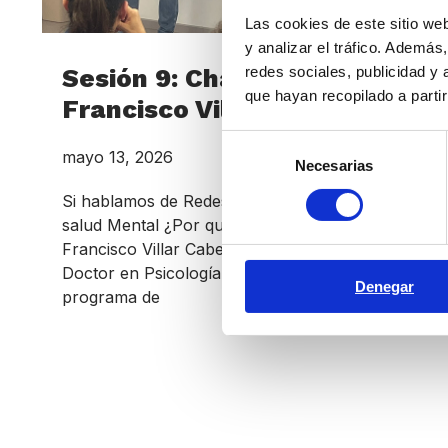
Las cookies de este sitio we
y analizar el tráfico. Ademá
redes sociales, publicidad y
Sesión 9: Charla con
que hayan recopilado a parti
Francisco Villar Cabeza
Selección
mayo 13, 2026
Necesarias
de
consentimiento
Si hablamos de Redes Sociales, hablamos de
salud Mental ¿Por qué las redes atrapan?
Francisco Villar CabezaPsicólogo Clínico,
Doctor en Psicología, coordinador del
Denegar
programa de