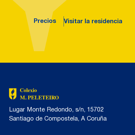
Precios
Visitar la residencia
Lugar Monte Redondo, s/n, 15702
Santiago de Compostela, A Coruña