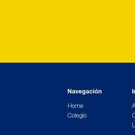
Navegación
Home
A
Colegio
L