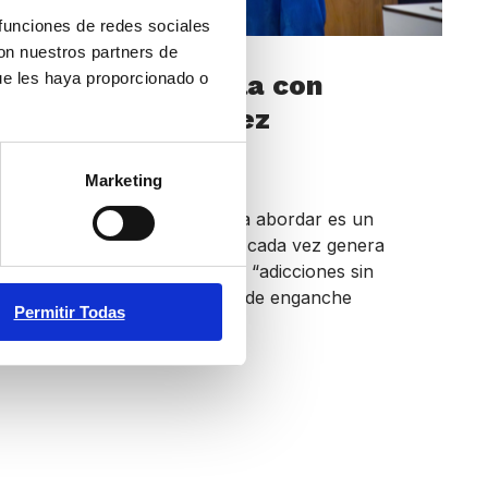
 funciones de redes sociales
con nuestros partners de
ue les haya proporcionado o
Sesión 7: Charla con
Susana Jiménez
febrero 9, 2026
Marketing
En esta ocasión el tema a abordar es un
problema creciente, que cada vez genera
mayor preocupación: las “adicciones sin
sustancia”. La capacidad de enganche
Permitir Todas