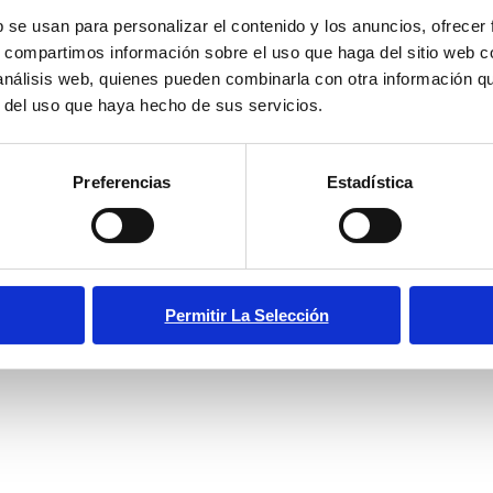
b se usan para personalizar el contenido y los anuncios, ofrecer
s, compartimos información sobre el uso que haga del sitio web 
 análisis web, quienes pueden combinarla con otra información q
Sesión 8: Charla con
r del uso que haya hecho de sus servicios.
Enrique Javier Benítez
Palma
Preferencias
Estadística
marzo 2, 2026
En un contexto en el que empiezan a
desarrollarse marcos legislativos para frenar
el impacto negativo de las redes sociales en
Permitir La Selección
jóvenes y adolescentes, y