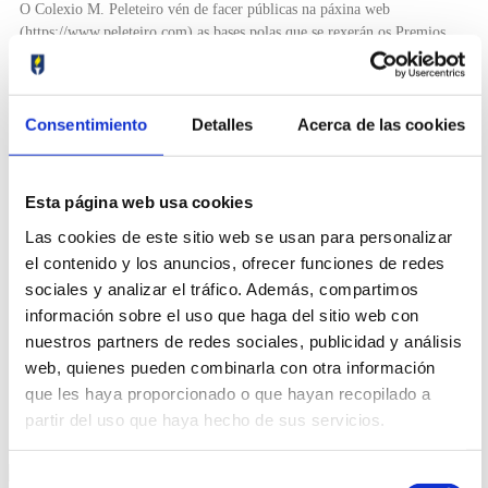
O Colexio M. Peleteiro vén de facer públicas na páxina web
(https://www.peleteiro.com) as bases polas que se rexerán os Premios
Literarios Minerva na súa edición
La promoción 1968-1975 del Colegio M. Peleteiro
Consentimiento
Detalles
Acerca de las cookies
celebró sus bodas de oro
julio 8, 2025
La promoción 1968-1975 del Colegio M. Peleteiro celebró sus bodas de
Esta página web usa cookies
orUn total de 64 exalumnos de la promoción 1968-1975 del Colegio M.
Peleteiro conmemoró
Las cookies de este sitio web se usan para personalizar
el contenido y los anuncios, ofrecer funciones de redes
Cinco alumnos se gradúan en el Conservatorio de
sociales y analizar el tráfico. Además, compartimos
Peleteiro
información sobre el uso que haga del sitio web con
julio 8, 2025
nuestros partners de redes sociales, publicidad y análisis
Este curso cinco alumnos de 2º de Bachillerato se graduaron en el
web, quienes pueden combinarla con otra información
Centro de Estudios Musicales al terminar 6º de Grado Profesional:Paula
que les haya proporcionado o que hayan recopilado a
Regal López, con
partir del uso que haya hecho de sus servicios.
Selección