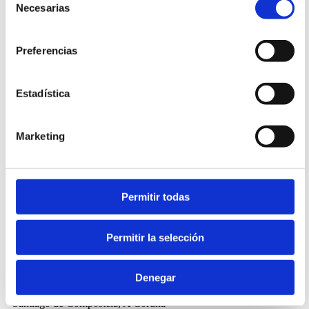
Necesarias
de
consentimiento
Preferencias
Conócenos
Solicita una visita personalizada
Estadística
Formulario
Marketing
Precios
Visitar la residencia
Permitir todas
Permitir la selección
Denegar
Lugar Monte Redondo, s/n, 15702
Santiago de Compostela, A Coruña