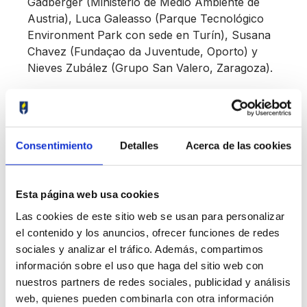
Gadberger (Ministerio de Medio Ambiente de
Austria), Luca Galeasso (Parque Tecnológico
Environment Park con sede en Turín), Susana
Chavez (Fundaçao da Juventude, Oporto) y
Nieves Zubález (Grupo San Valero, Zaragoza).
Las jornadas que se desarrollan esta semana en
España se unen a las ya realizados en otras
poblaciones europeas de Italia, Portugal y
Consentimiento
Detalles
Acerca de las cookies
Alemania. Los socios del proyecto que
acompañan a Grupo San Valero son:
Environment Park, Fundacao da Juventude y
Esta página web usa cookies
Bundesministerium, respectivamente.
Las cookies de este sitio web se usan para personalizar
La clausura corrió a cargo de la comisaria del
el contenido y los anuncios, ofrecer funciones de redes
Xacobeo, Cecilia Pereira Marimón, y del
sociales y analizar el tráfico. Además, compartimos
concejal de Educación de Santiago, Rubén Prol,
información sobre el uso que haga del sitio web con
agradeciendo la difusión y el desarrollo de este
nuestros partners de redes sociales, publicidad y análisis
proyecto con el Camino de Santiago como eje
web, quienes pueden combinarla con otra información