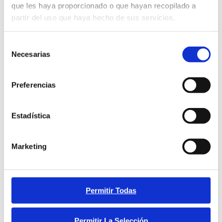
principal.
que les haya proporcionado o que hayan recopilado a
partir del uso que haya hecho de sus servicios.
Selección
Necesarias
de
consentimiento
Preferencias
Estadística
Marketing
O Colexio M. Peleteiro convoca a
edición número 54 dos Premios
Permitir Todas
Literarios Minerva
octubre 17, 2025
Permitir La Selección