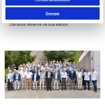
O Colexio M. Peleteiro vén de facer públicas na
páxina web (https://www.peleteiro.com) as
Denegar
bases polas que se rexerán os Premios
Literarios Minerva na súa edición