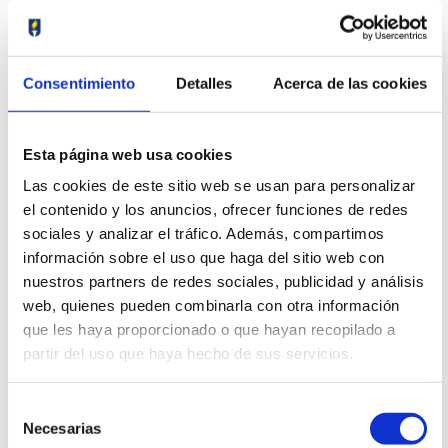
O Colexio M. Peleteiro convoca a edición número 54
dos Premios Literarios Minerva
Consentimiento
Detalles
Acerca de las cookies
octubre 17, 2025
O Colexio M. Peleteiro vén de facer públicas na páxina web
(https://www.peleteiro.com) as bases polas que se rexerán os Premios
Esta página web usa cookies
Literarios Minerva na súa edición
Las cookies de este sitio web se usan para personalizar
el contenido y los anuncios, ofrecer funciones de redes
La promoción 1968-1975 del Colegio M. Peleteiro
celebró sus bodas de oro
sociales y analizar el tráfico. Además, compartimos
julio 8, 2025
información sobre el uso que haga del sitio web con
nuestros partners de redes sociales, publicidad y análisis
La promoción 1968-1975 del Colegio M. Peleteiro celebró sus bodas de
web, quienes pueden combinarla con otra información
orUn total de 64 exalumnos de la promoción 1968-1975 del Colegio M.
Peleteiro conmemoró
que les haya proporcionado o que hayan recopilado a
partir del uso que haya hecho de sus servicios.
Cinco alumnos se gradúan en el Conservatorio de
Peleteiro
Selección
julio 8, 2025
Necesarias
de
Este curso cinco alumnos de 2º de Bachillerato se graduaron en el