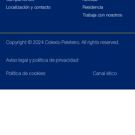
Localización y contacto
Residencia
Trabaja con nosotros
Copyright © 2024 Colexio Peleteiro. All rights reserved.
Aviso legal y política de privacidad
Política de cookies
Canal ético
OFERTA FORMATIVA
BIENESTAR DIGITAL